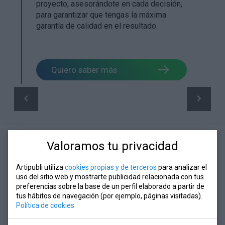
proyecto, asesorándote en cada decisión,
para garantizar que tengas la máxima
garantía de calidad en el resultado.
Quiero saber más
Valoramos tu privacidad
TRABAJAMOS CON LAS MEJORES MARCAS
Comprometidos con
Artipubli utiliza
cookies propias y de terceros
para analizar el
uso del sitio web y mostrarte publicidad relacionada con tus
la calidad
preferencias sobre la base de un perfil elaborado a partir de
tus hábitos de navegación (por ejemplo, páginas visitadas).
Política de cookies
En
Artipubli
te garantizamos los mejores