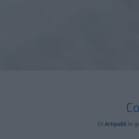
Co
En
Artipubli
te g