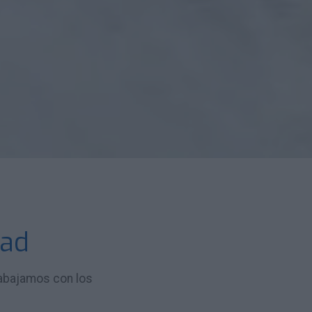
dad
rabajamos con los