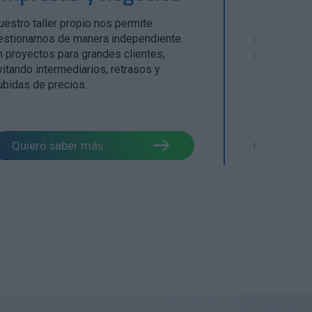
uestro taller propio nos permite
Te acompañ
estionarnos de manera independiente
proyecto, a
n proyectos para grandes clientes,
para garant
vitando intermediarios, retrasos y
garantía de 
ubidas de precios.
Quiero saber más
Quiero