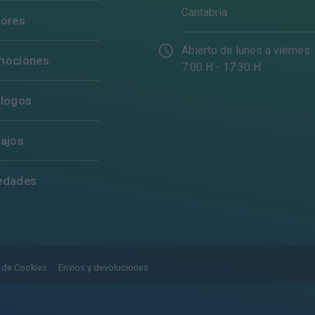
Cantabria
tores
Abierto de lunes a viernes
mociones
7:00 H - 17:30 H
álogos
ajos
edades
a de Cookies
Envíos y devoluciones