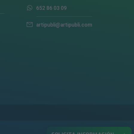
652 86 03 09
artipubli@artipubli.com