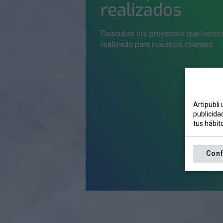
realizados
Descubre los proyectos que hemo
realizado para nuestros clientes.
Artipubli 
publicida
tus hábit
Conf