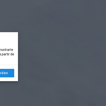
 mostrarte
 partir de
todas