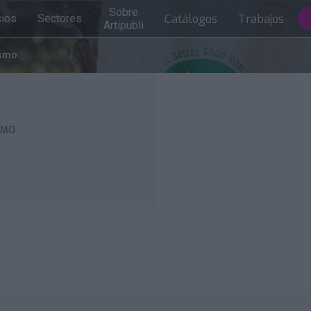
Sobre
Catálogos
Trabajos
cios
Sectores
Artipubli
ismo
SMO