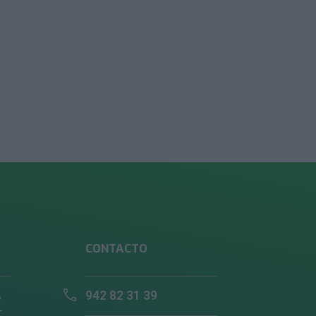
CONTACTO
,
942 82 31 39
–