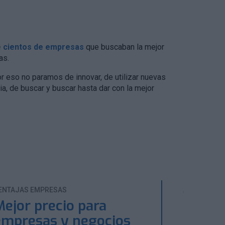
e cientos de empresas
que buscaban la mejor
as.
 eso no paramos de innovar, de utilizar nuevas
ria, de buscar y buscar hasta dar con la mejor
ENTAJAS EMPRESAS
ASESORAMI
Mejor precio para
Atenc
empresas y negocios
perso