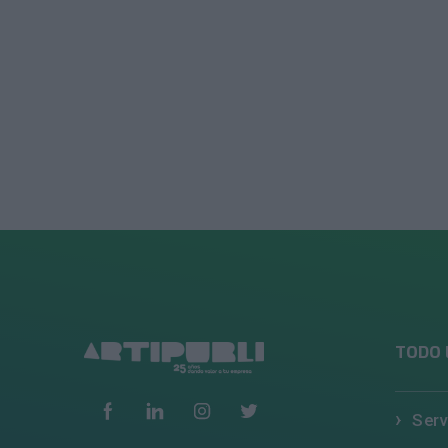
TODO 
Serv