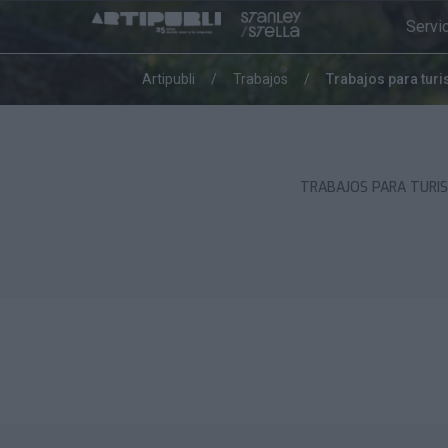
Servi
Somos
Artipubli
Trabajos
Trabajos para tur
fabricantes
Saber
más
TRABAJOS PARA TURI