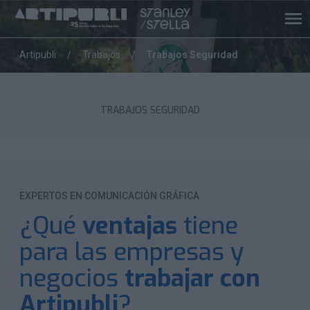
Artipubli
Trabajos
Trabajos Seguridad
TRABAJOS SEGURIDAD
EXPERTOS EN COMUNICACIÓN GRÁFICA
¿Qué
ventajas
tiene
para las empresas y
negocios
trabajar con
Artipubli
?