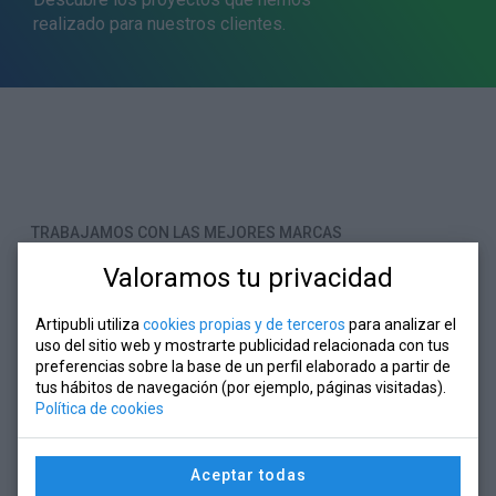
realizado para nuestros clientes.
TRABAJAMOS CON LAS MEJORES MARCAS
Comprometidos con
Valoramos tu privacidad
la calidad
Artipubli utiliza
cookies propias y de terceros
para analizar el
uso del sitio web y mostrarte publicidad relacionada con tus
preferencias sobre la base de un perfil elaborado a partir de
En
Artipubli
te garantizamos los mejores
tus hábitos de navegación (por ejemplo, páginas visitadas).
Política de cookies
resultados, gracias a que sólo trabajamos con los
mejores proveedores.
Aceptar todas